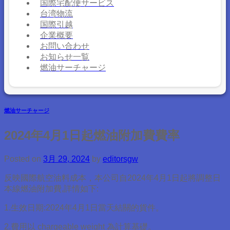
国際宅配便サービス
台湾物流
国際引越
企業概要
お問い合わせ
お知らせ一覧
燃油サーチャージ
燃油サーチャージ
2024年4月1日起燃油附加費費率
Posted on
3月 29, 2024
by
editorsgw
反映國際航空油料成本，本公司自2024年4月1日起將調整日
本線燃油附加費,詳情如下:
1.生效日期:2024年4月1日當天結關的貨件。
2.費用以 chargeable weight 為計算基礎。