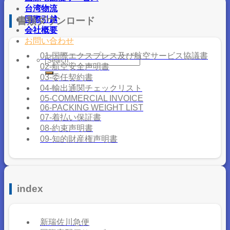
台湾物流
国際引越
書類ダウンロード
会社概要
お問い合わせ
01-国際エクスプレス及び航空サービス協議書
02-航空安全声明書
03-委任契約書
04-輸出通関チェックリスト
05-COMMERCIAL INVOICE
06-PACKING WEIGHT LIST
07-着払い保証書
08-約束声明書
09-知的財産権声明書
index
新瑞佐川急便