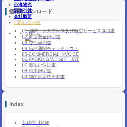
台湾物流
国際引越
書類ダウンロード
会社概要
お問い合わせ
01-国際エクスプレス及び航空サービス協議書
02-航空安全声明書
03-委任契約書
04-輸出通関チェックリスト
05-COMMERCIAL INVOICE
06-PACKING WEIGHT LIST
07-着払い保証書
08-約束声明書
09-知的財産権声明書
index
新瑞佐川急便