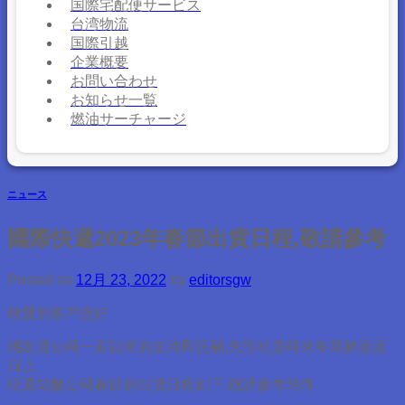
国際宅配便サービス
台湾物流
国際引越
企業概要
お問い合わせ
お知らせ一覧
燃油サーチャージ
ニュース
國際快遞2023年春節出貨日程,敬請參考
Posted on
12月 23, 2022
by
editorsgw
敬愛的客戶您好
感謝貴公司一直以來的支持與照顧,先預祝貴司來年業務蒸蒸
日上
現通知敝公司春節的出貨日程如下,敬請參考附件