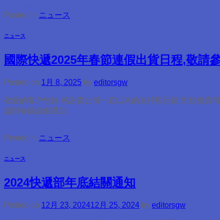
Continue reading
→
Posted in
ニュース
ニュース
國際快遞2025年春節連假出貨日程,敬請
Posted on
1月 8, 2025
by
editorsgw
敬愛的客戶您好 感謝貴公司一直以來的支持與照顧,先預祝貴司來
遞部春節放假通知
Continue reading
→
Posted in
ニュース
ニュース
2024快遞部年底結關通知
Posted on
12月 23, 2024
12月 25, 2024
by
editorsgw