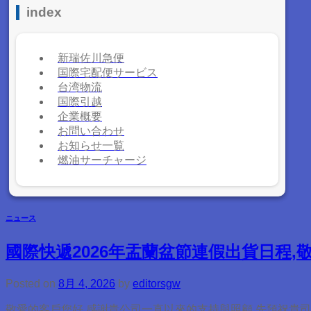
index
新瑞佐川急便
国際宅配便サービス
台湾物流
国際引越
企業概要
お問い合わせ
お知らせ一覧
燃油サーチャージ
ニュース
國際快遞2026年盂蘭盆節連假出貨日程,
Posted on
8月 4, 2026
by
editorsgw
敬愛的客戶您好 感謝貴公司一直以來的支持與照顧,先預祝貴司