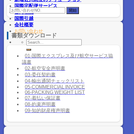
国際宅配便サービス
台湾物流
国際引越
会社概要
お問い合わせ
書類ダウンロード
01-国際エクスプレス及び航空サービス協
議書
02-航空安全声明書
03-委任契約書
04-輸出通関チェックリスト
05-COMMERCIAL INVOICE
06-PACKING WEIGHT LIST
07-着払い保証書
08-約束声明書
09-知的財産権声明書