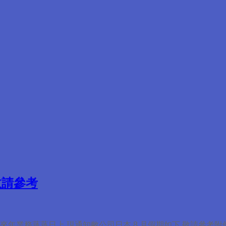
敬請參考
來年業務蒸蒸日上 現通知敝公司日本 8 月假期如下,敬請參考附