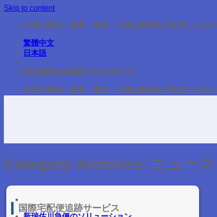
Skip to content
台湾の物流・倉庫・運送・引越は新瑞佐川急便におまか
繁體中文
日本語
固定電話無料通話 0800-888-955
台湾の物流・倉庫・運送・引越は新瑞佐川急便におまか
Category Archives:
ニュース
国際宅配便追跡サービス
新瑞佐川急便のソリューション