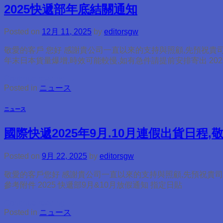
2025快遞部年底結關通知
Posted on
12月 11, 2025
by
editorsgw
敬愛的客戶 您好 感謝貴公司一直以來的支持與照顧,先預祝貴
年末日本貨量爆增,時效可能較慢,如有急件請提前安排寄出 20
Continue reading
→
Posted in
ニュース
ニュース
國際快遞2025年9月.10月連假出貨日程,
Posted on
9月 22, 2025
by
editorsgw
敬愛的客戶您好 感謝貴公司一直以來的支持與照顧,先預祝貴司來
參考附件 2025 快遞部9月&10月放假通知 指定日貼
Continue reading
→
Posted in
ニュース