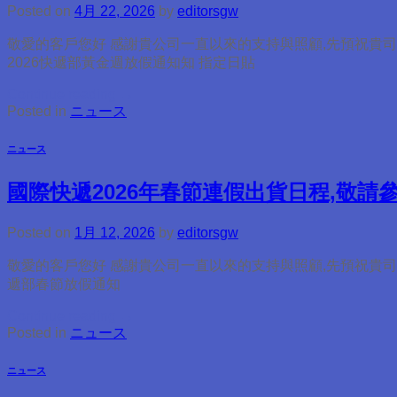
Posted on
4月 22, 2026
by
editorsgw
敬愛的客戶您好 感謝貴公司一直以來的支持與照顧,先預祝貴司
2026快遞部黃金週放假通知知 指定日貼
Continue reading
→
Posted in
ニュース
ニュース
國際快遞2026年春節連假出貨日程,敬請
Posted on
1月 12, 2026
by
editorsgw
敬愛的客戶您好 感謝貴公司一直以來的支持與照顧,先預祝貴司來
遞部春節放假通知
Continue reading
→
Posted in
ニュース
ニュース