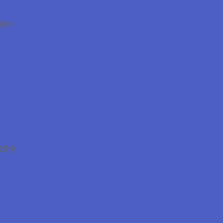
附件
26快