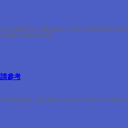
司來年業務蒸蒸日上 現通知敝公司年底的出貨日程如附,敬請參考
25快遞部年底結關通知 謝謝
敬請參考
年業務蒸蒸日上 現通知敝公司日本&台灣 9 月&10月假期如下