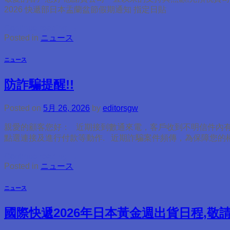
2026 快遞部日本盂蘭盆節假期通知 指定日貼
Continue reading
→
Posted in
ニュース
ニュース
防詐騙提醒!!
Posted on
5月 26, 2026
by
editorsgw
親愛的顧客您好： 近期接到數通來電，客戶收到不明信件內
點選連接及進行付款等動作. 近期詐騙案件頻傳，為保障您的權益
Continue reading
→
Posted in
ニュース
ニュース
國際快遞2026年日本黃金週出貨日程,敬