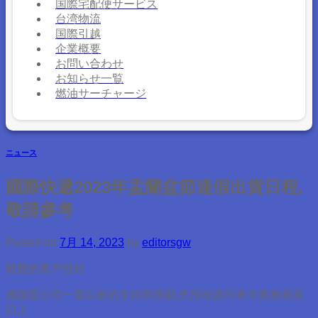
国際宅配便サービス
台湾物流
国際引越
企業概要
お問い合わせ
お知らせ一覧
燃油サーチャージ
ニュース
國際快遞2023年盂蘭盆節連假出貨日程,
敬請參考
Posted on
7月 14, 2023
by
editorsgw
敬愛的客戶您好
感謝貴公司一直以來的支持與照顧,先預祝貴司來年業務蒸蒸
日上