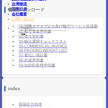
台湾物流
国際引越
書類ダウンロード
会社概要
お問い合わせ
01-国際エクスプレス及び航空サービス協議書
02-航空安全声明書
03-委任契約書
04-輸出通関チェックリスト
05-COMMERCIAL INVOICE
06-PACKING WEIGHT LIST
07-着払い保証書
08-約束声明書
09-知的財産権声明書
index
新瑞佐川急便