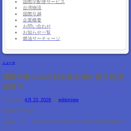
国際宅配便サービス
台湾物流
国際引越
企業概要
お問い合わせ
お知らせ一覧
燃油サーチャージ
ニュース
國際快遞2026年日本黃金週出貨日程,敬
請參考
Posted on
4月 22, 2026
by
editorsgw
敬愛的客戶您好
感謝貴公司一直以來的支持與照顧,先預祝貴司來年業務蒸蒸
日上