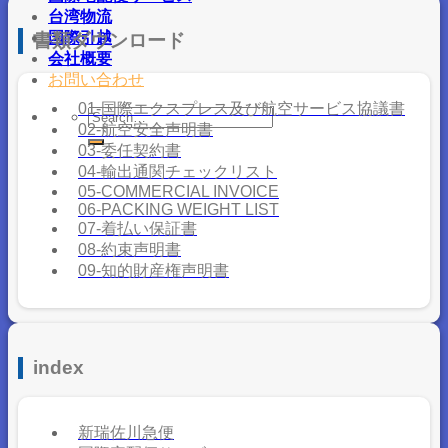
台湾物流
国際引越
書類ダウンロード
会社概要
お問い合わせ
01-国際エクスプレス及び航空サービス協議書
02-航空安全声明書
03-委任契約書
04-輸出通関チェックリスト
05-COMMERCIAL INVOICE
06-PACKING WEIGHT LIST
07-着払い保証書
08-約束声明書
09-知的財産権声明書
index
新瑞佐川急便