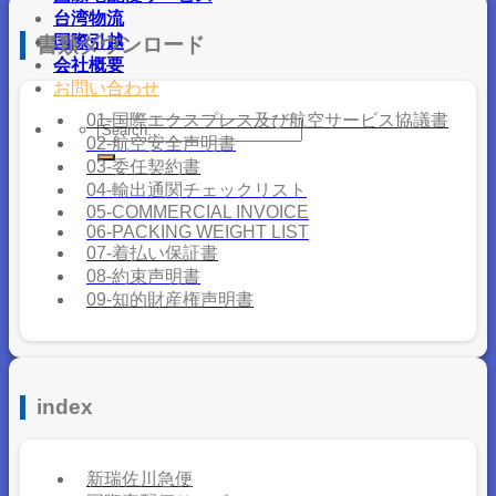
台湾物流
国際引越
書類ダウンロード
会社概要
お問い合わせ
01-国際エクスプレス及び航空サービス協議書
02-航空安全声明書
03-委任契約書
04-輸出通関チェックリスト
05-COMMERCIAL INVOICE
06-PACKING WEIGHT LIST
07-着払い保証書
08-約束声明書
09-知的財産権声明書
index
新瑞佐川急便