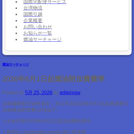
国際宅配便サービス
台湾物流
国際引越
企業概要
お問い合わせ
お知らせ一覧
燃油サーチャージ
燃油サーチャージ
2026年6月1日起燃油附加費費率
Posted on
5月 25, 2026
by
editorsgw
反映國際航空油料成本，本公司自2026年6月1日起將調整日
本線燃油附加費,詳情如下:
1.生效日期:2026年6月1日當天結關的貨件。
2.費用以 chargeable weight 為計算基礎。