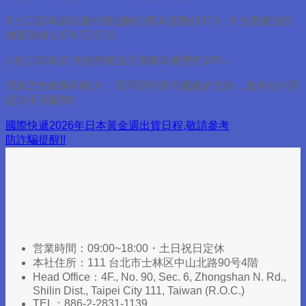
3.出口日本線快遞件燃油附加費為運費的30%, 大包裏燃油附
加費為每公斤NTD30元
4.進口日本線 快遞件燃油附加費為運費的18%.
感謝您的瞭解和配合，我司期待貴司繼續的支持，如有任何問
題請不吝賜教!
國際快遞2026年日本黃金週出貨日程,敬請參考
防詐騙提醒!!
営業時間：09:00~18:00・土日祝日定休
本社住所：111 台北市士林区中山北路90号4階
Head Office：4F., No. 90, Sec. 6, Zhongshan N. Rd.,
Shilin Dist., Taipei City 111, Taiwan (R.O.C.)​
TEL：886-2-2831-1139